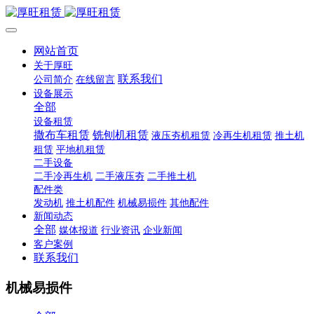
网站首页
关于厚旺
联系我们
公司简介
在线留言
设备展示
全部
设备租赁
撒布车租赁
铣刨机租赁
液压夯机租赁
冷再生机租赁
推土机
租赁
平地机租赁
二手设备
二手冷再生机
二手液压夯
二手推土机
配件类
发动机
推土机配件
机械易损件
其他配件
新闻动态
全部
媒体报道
行业资讯
企业新闻
客户案例
联系我们
机械易损件