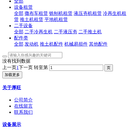
全部
设备租赁
全部
撒布车租赁
铣刨机租赁
液压夯机租赁
冷再生机租
赁
推土机租赁
平地机租赁
二手设备
全部
二手冷再生机
二手液压夯
二手推土机
配件类
全部
发动机
推土机配件
机械易损件
其他配件
没有找到数据
上一页
1
下一页
转至第
加载更多
关于厚旺
公司简介
在线留言
联系我们
设备展示