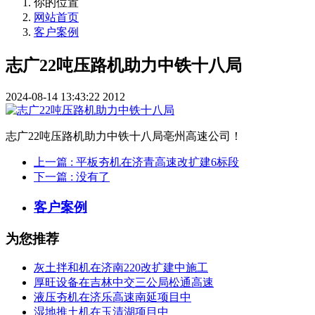
你的位置
网站首页
客户案例
志广22吨压路机助力中铁十八局
2024-08-14 13:43:22
2012
志广22吨压路机助力中铁十八局亳州高速公司！
上一篇
: 平板夯机在济青高速改扩建6标段
下一篇
: 没有了
客户案例
为您推荐
灰土拌和机在济南220改扩建中施工
厚旺设备在吉林中交三公局松通高速
液压夯机在济乐高速南延项目中
湿地推土机在玉清湖项目中