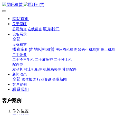
网站首页
关于厚旺
联系我们
公司简介
在线留言
设备展示
全部
设备租赁
撒布车租赁
铣刨机租赁
液压夯机租赁
冷再生机租赁
推土机租
二手设备
二手冷再生机
二手液压夯
二手推土机
配件类
发动机
推土机配件
机械易损件
其他配件
新闻动态
全部
媒体报道
行业资讯
企业新闻
客户案例
联系我们
客户案例
你的位置