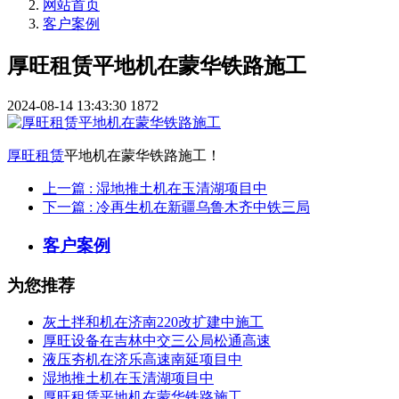
网站首页
客户案例
厚旺租赁平地机在蒙华铁路施工
2024-08-14 13:43:30
1872
厚旺租赁
平地机在蒙华铁路施工！
上一篇
: 湿地推土机在玉清湖项目中
下一篇
: 冷再生机在新疆乌鲁木齐中铁三局
客户案例
为您推荐
灰土拌和机在济南220改扩建中施工
厚旺设备在吉林中交三公局松通高速
液压夯机在济乐高速南延项目中
湿地推土机在玉清湖项目中
厚旺租赁平地机在蒙华铁路施工