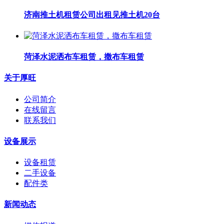
济南推土机租赁公司出租见推土机20台
菏泽水泥洒布车租赁，撒布车租赁
关于厚旺
公司简介
在线留言
联系我们
设备展示
设备租赁
二手设备
配件类
新闻动态