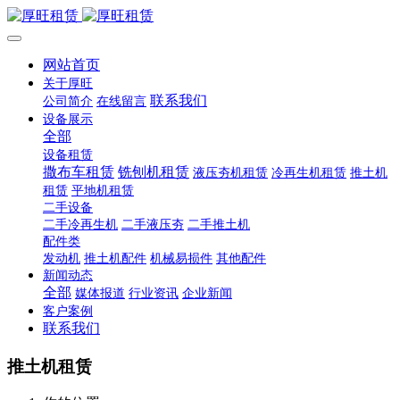
网站首页
关于厚旺
联系我们
公司简介
在线留言
设备展示
全部
设备租赁
撒布车租赁
铣刨机租赁
液压夯机租赁
冷再生机租赁
推土机
租赁
平地机租赁
二手设备
二手冷再生机
二手液压夯
二手推土机
配件类
发动机
推土机配件
机械易损件
其他配件
新闻动态
全部
媒体报道
行业资讯
企业新闻
客户案例
联系我们
推土机租赁