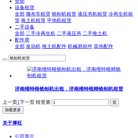
全部
设备租赁
全部
撒布车租赁
铣刨机租赁
液压夯机租赁
冷再生机租
赁
推土机租赁
平地机租赁
二手设备
全部
二手冷再生机
二手液压夯
二手推土机
配件类
全部
发动机
推土机配件
机械易损件
其他配件
济南维特根铣刨机出租，济南维特根精铣刨机租赁
上一页
1
下一页
转至第
加载更多
关于厚旺
公司简介